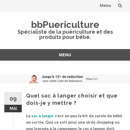
Menu
Aller
bbPuericulture
au
Spécialiste de la puériculture et des
produits pour bébé.
contenu
MENU
Aller
au
contenu
Quel sac à langer choisir et que
09
dois-je y mettre ?
MAI
Le
sac à langer
c’est un peu le kit de survie de bébé
en sortie. Que ce soit pour une virée shopping ou
une journée à la campagne, le sac à langer doit