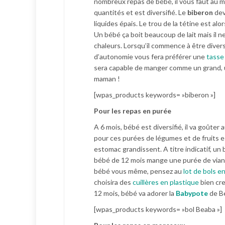
nombreux repas de bébé, il vous faut au mi
quantités et est diversifié. Le
biberon
dev
liquides épais. Le trou de la tétine est alo
Un bébé ça boit beaucoup de lait mais il n
chaleurs. Lorsqu’il commence à être diversi
d’autonomie vous fera préférer une
tasse
sera capable de manger comme un grand, 
maman !
[wpas_products keywords= »biberon »]
Pour les repas en purée
A 6 mois, bébé est diversifié, il va goûter
pour ces purées de légumes et de fruits e
estomac grandissent. A titre indicatif, u
bébé de 12 mois mange une purée de vian
bébé vous même, pensez au
lot de bols e
choisira des
cuillères en plastique
bien cre
12 mois, bébé va adorer la
Babypote
de B
[wpas_products keywords= »bol Beaba »]