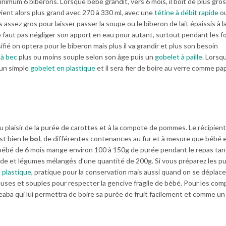
nimum 6 biberons. Lorsque bébé grandit, vers 6 mois, il boit de plus gro
ient alors plus grand avec 270 à 330 ml, avec une
tétine à débit rapide
ou
rs assez gros pour laisser passer la soupe ou le biberon de lait épaissis à l
e faut pas négliger son apport en eau pour autant, surtout pendant les f
fié on optera pour le biberon mais plus il va grandir et plus son besoin
 à bec
plus ou moins souple selon son âge puis un
gobelet à paille
. Lorsq
un simple
gobelet en plastique
et il sera fier de boire au verre comme pa
 au plaisir de la purée de carottes et à la compote de pommes. Le récipient
st bien le
bol
, de différentes contenances au fur et à mesure que bébé 
n bébé de 6 mois mange environ 100 à 150g de purée pendant le repas tan
de et légumes mélangés d’une quantité de 200g. Si vous préparez les p
n plastique
, pratique pour la conservation mais aussi quand on se déplac
uses et souples pour respecter la gencive fragile de bébé. Pour les co
eaba qui lui permettra de boire sa purée de fruit facilement et comme un