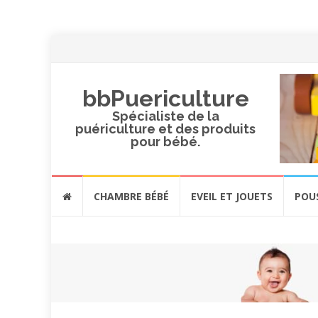
bbPuericulture
Spécialiste de la
puériculture et des produits
pour bébé.
Aller
CHAMBRE BÉBÉ
EVEIL ET JOUETS
POU
au
contenu