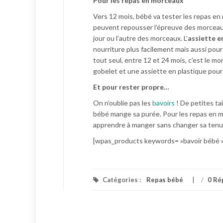
Pour les repas en morceaux
Vers 12 mois, bébé va tester les repas e
peuvent repousser l’épreuve des morceaux
jour ou l’autre des morceaux. L’
assiette e
nourriture plus facilement mais aussi pou
tout seul, entre 12 et 24 mois, c’est le mo
gobelet et une assiette en plastique pour l
Et pour rester propre…
On n’oublie pas les
bavoirs
! De petites ta
bébé mange sa purée. Pour les repas en 
apprendre à manger sans changer sa tenue
[wpas_products keywords= »bavoir bébé »
Catégories :
Repas bébé
/
0 Ré