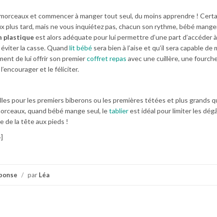
n morceaux et commencer à manger tout seul, du moins apprendre ! Certa
 plus tard, mais ne vous inquiétez pas, chacun son rythme, bébé mange
n plastique
est alors adéquate pour lui permettre d’une part d’accéder à
r éviter la casse. Quand
lit bébé
sera bien à l’aise et qu’il sera capable de
ment de lui offrir son premier
coffret repas
avec une cuillère, une fourch
’encourager et le féliciter.
illes pour les premiers biberons ou les premières tétées et plus grands 
morceaux, quand bébé mange seul, le
tablier
est idéal pour limiter les dég
 de la tête aux pieds !
]
ponse
/
par
Léa